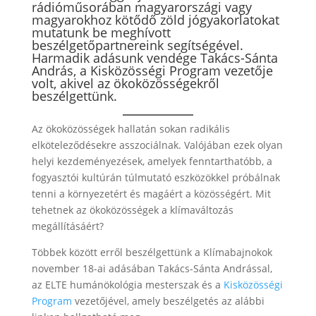
rádióműsorában magyarországi vagy
magyarokhoz kötődő zöld jógyakorlatokat
mutatunk be meghívott
beszélgetőpartnereink segítségével.
Harmadik adásunk vendége Takács-Sánta
András, a Kisközösségi Program vezetője
volt, akivel az ökoközösségekről
beszélgettünk.
Az ökoközösségek hallatán sokan radikális
elköteleződésekre asszociálnak. Valójában ezek olyan
helyi kezdeményezések, amelyek fenntarthatóbb, a
fogyasztói kultúrán túlmutató eszközökkel próbálnak
tenni a környezetért és magáért a közösségért. Mit
tehetnek az ökoközösségek a klímaváltozás
megállításáért?
Többek között erről beszélgettünk a Klímabajnokok
november 18-ai adásában Takács-Sánta Andrással,
az ELTE humánökológia mesterszak és a
Kisközösségi
Program
vezetőjével, amely beszélgetés az alábbi