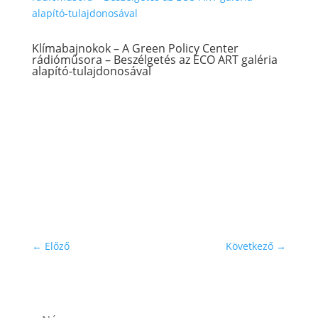
Klímabajnokok – A Green Policy Center
rádióműsora – Beszélgetés az ECO ART galéria
alapító-tulajdonosával
←
Előző
Következő
→
Iratkozz fel hírlevelünkre!