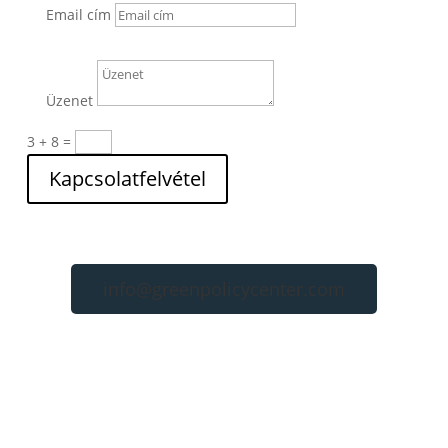
Email cím
Üzenet
3 + 8
=
Kapcsolatfelvétel
info@greenpolicycenter.com