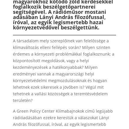
magyarokhoz kötődő zöld kérdésekkel
foglalkozik beszélgetőpartnerei
segítségével. A rádióműsor mostani
adásában Lányi András filozófussal,
íróval, az egyik legismertebb hazai
környezetvédővel beszélgettünk.
A társadalom mely szereplőinek van felelőssége a
klímaváltozás elleni fellépés során? Milyen szinten
érdemes a környezeti problémákkal foglalkoznunk; a
központosított megoldások, vagy a helyi
kezdeményezések a hatékonyabbak? Milyen
eredményei vannak a magyarországi helyi
környezetvédelmi megmozdulásoknak és hogyan
lehetnek ezek sikeresek a jövőben is? Végül mit
tehetnek a vallási közösségek a teremtésvédelem
területén?
A Green Policy Center Klímabajnokok című legújabb
rádióadásában ezekre kerestük a válaszokat Lányi
András filozófussal, íróval, az egyik legismertebb