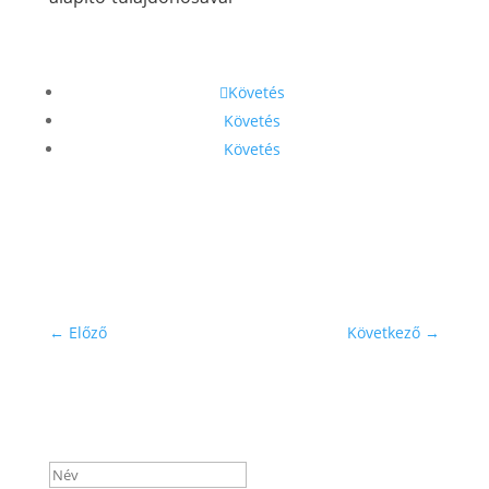
Követés
Követés
Követés
←
Előző
Következő
→
Iratkozz fel hírlevelünkre!
Sikeres feliratkozás