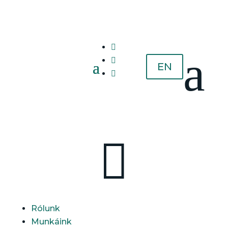

a

EN


Rólunk
Munkáink