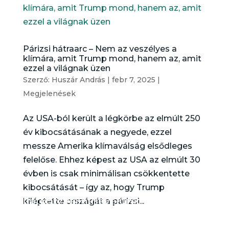
Párizsi hátraarc – Nem az veszélyes a
klímára, amit Trump mond, hanem az, amit
ezzel a világnak üzen
Szerző:
Huszár András
|
febr 7, 2025
|
Megjelenések
Az USA-ból került a légkörbe az elmúlt 250
év kibocsátásának a negyede, ezzel
messze Amerika klímaválság elsődleges
felelőse. Ehhez képest az USA az elmúlt 30
évben is csak minimálisan csökkentette
kibocsátását – így az, hogy Trump
Iratkozz fel hírlevelünkre!
kiléptette országát a párizsi...