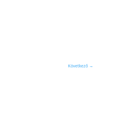
Következő
→
Feliratkozom