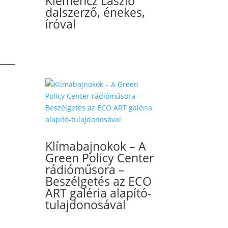
Klemencz László
dalszerző, énekes,
íróval
Klímabajnokok – A
Green Policy Center
rádióműsora –
Beszélgetés az ECO
ART galéria alapító-
tulajdonosával