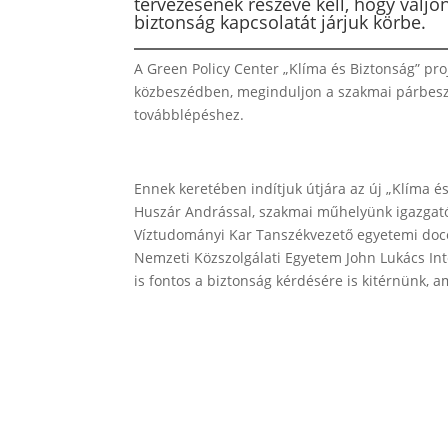
tervezésének részévé kell, hogy válj
biztonság kapcsolatát járjuk körbe.
A Green Policy Center „Klíma és Biztonság” pro
közbeszédben, meginduljon a szakmai párbeszé
továbblépéshez.
Ennek keretében indítjuk útjára az új „Klíma 
Huszár Andrással, szakmai műhelyünk igazgatój
Víztudományi Kar Tanszékvezető egyetemi docens
Nemzeti Közszolgálati Egyetem John Lukács In
is fontos a biztonság kérdésére is kitérnünk, a