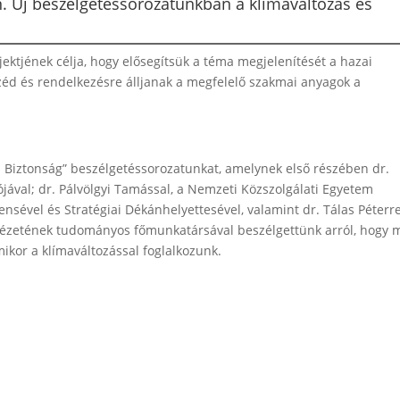
on. Új beszélgetéssorozatunkban a klímaváltozás és
jektjének célja, hogy elősegítsük a téma megjelenítését a hazai
d és rendelkezésre álljanak a megfelelő szakmai anyagok a
és Biztonság” beszélgetéssorozatunkat, amelynek első részében dr.
ával; dr. Pálvölgyi Tamással, a Nemzeti Közszolgálati Egyetem
ével és Stratégiai Dékánhelyettesével, valamint dr. Tálas Péterre
tézetének tudományos főmunkatársával beszélgettünk arról, hogy m
mikor a klímaváltozással foglalkozunk.