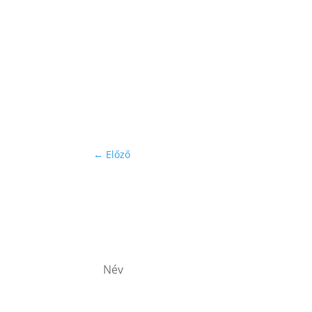
←
Előző
Iratkozz fel hírlevelünkre!