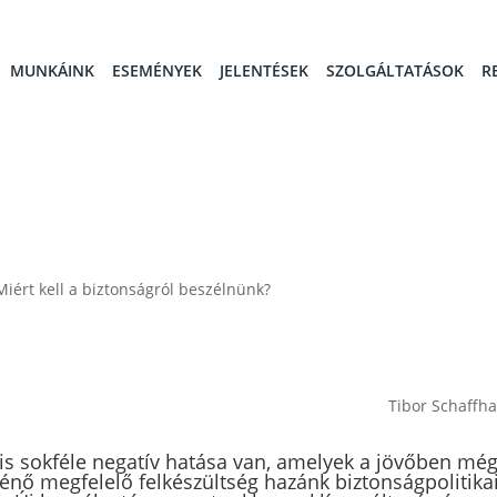
MUNKÁINK
ESEMÉNYEK
JELENTÉSEK
SZOLGÁLTATÁSOK
R
iért kell a biztonságról beszélnünk?
Tibor Schaffh
is sokféle negatív hatása van, amelyek a jövőben mé
énő megfelelő felkészültség hazánk biztonságpolitika