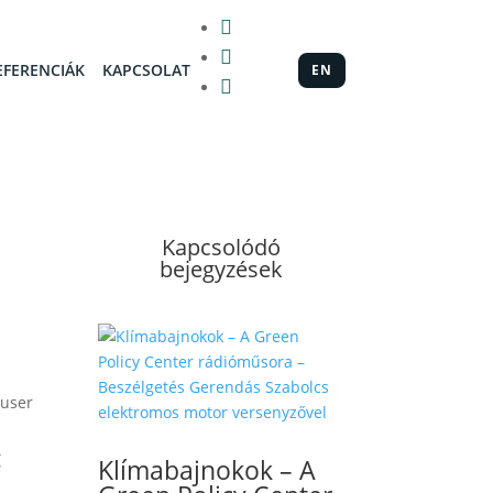


EFERENCIÁK
KAPCSOLAT
EN

Kapcsolódó
bejegyzések
auser
g
Klímabajnokok – A
i