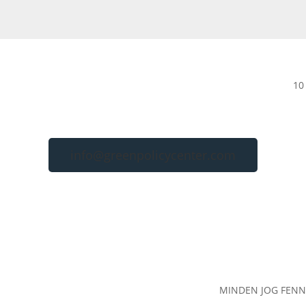
10
info@greenpolicycenter.com
MINDEN JOG FENN