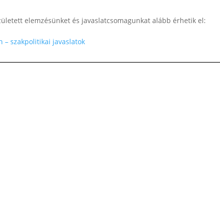
zületett elemzésünket és javaslatcsomagunkat alább érhetik el:
– szakpolitikai javaslatok