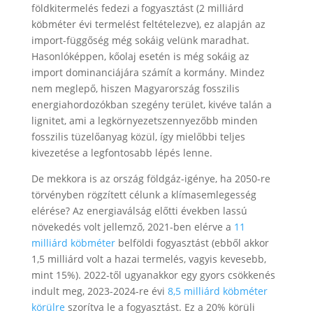
földkitermelés fedezi a fogyasztást (2 milliárd
köbméter évi termelést feltételezve), ez alapján az
import-függőség még sokáig velünk maradhat.
Hasonlóképpen, kőolaj esetén is még sokáig az
import dominanciájára számít a kormány. Mindez
nem meglepő, hiszen Magyarország fosszilis
energiahordozókban szegény terület, kivéve talán a
lignitet, ami a legkörnyezetszennyezőbb minden
fosszilis tüzelőanyag közül, így mielőbbi teljes
kivezetése a legfontosabb lépés lenne.
De mekkora is az ország földgáz-igénye, ha 2050-re
törvényben rögzített célunk a klímasemlegesség
elérése? Az energiaválság előtti években lassú
növekedés volt jellemző, 2021-ben elérve a
11
milliárd köbméter
belföldi fogyasztást (ebből akkor
1,5 milliárd volt a hazai termelés, vagyis kevesebb,
mint 15%). 2022-től ugyanakkor egy gyors csökkenés
indult meg, 2023-2024-re évi
8,5 milliárd köbméter
körülre
szorítva le a fogyasztást. Ez a 20% körüli