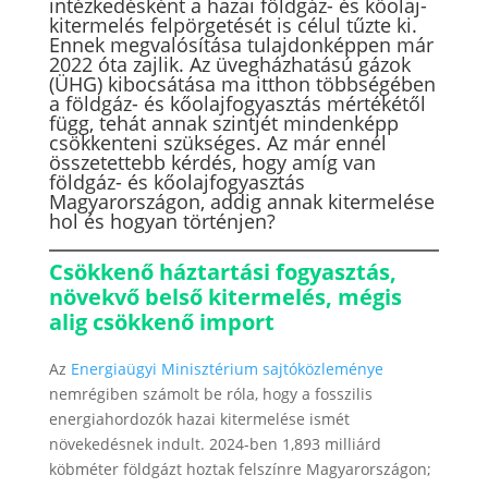
intézkedésként a hazai földgáz- és kőolaj-
kitermelés felpörgetését is célul tűzte ki.
Ennek megvalósítása tulajdonképpen már
2022 óta zajlik. Az üvegházhatású gázok
(ÜHG) kibocsátása ma itthon többségében
a földgáz- és kőolajfogyasztás mértékétől
függ, tehát annak szintjét mindenképp
csökkenteni szükséges. Az már ennél
összetettebb kérdés, hogy amíg van
földgáz- és kőolajfogyasztás
Magyarországon, addig annak kitermelése
hol és hogyan történjen?
Csökkenő háztartási fogyasztás,
növekvő belső kitermelés, mégis
alig csökkenő import
Az
Energiaügyi Minisztérium sajtóközleménye
nemrégiben számolt be róla, hogy a fosszilis
energiahordozók hazai kitermelése ismét
növekedésnek indult. 2024-ben 1,893 milliárd
köbméter földgázt hoztak felszínre Magyarországon;