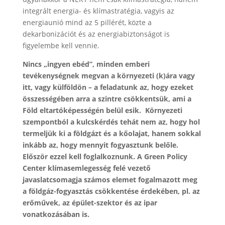
integrált energia- és klímastratégia, vagyis az
energiaunió mind az 5 pillérét, közte a
dekarbonizációt és az energiabiztonságot is
figyelembe kell vennie.
Nincs „ingyen ebéd”, minden emberi
tevékenységnek megvan a környezeti (k)ára vagy
itt, vagy külföldön – a feladatunk az, hogy ezeket
összességében arra a szintre csökkentsük, ami a
Föld eltartóképességén belül esik.
Környezeti
szempontból a kulcskérdés tehát nem az, hogy hol
termeljük ki a földgázt és a kőolajat, hanem sokkal
inkább az, hogy mennyit fogyasztunk belőle.
Először ezzel kell foglalkoznunk. A Green Policy
Center klímasemlegesség felé vezető
javaslatcsomagja számos elemet fogalmazott meg
a földgáz-fogyasztás csökkentése érdekében, pl. az
erőművek, az épület-szektor és az ipar
vonatkozásában is.