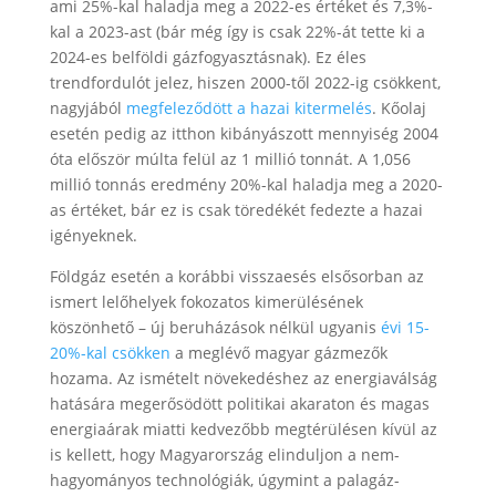
ami 25%-kal haladja meg a 2022-es értéket és 7,3%-
kal a 2023-ast (bár még így is csak 22%-át tette ki a
2024-es belföldi gázfogyasztásnak). Ez éles
trendfordulót jelez, hiszen 2000-től 2022-ig csökkent,
nagyjából
megfeleződött a hazai kitermelés
. Kőolaj
esetén pedig az itthon kibányászott mennyiség 2004
óta először múlta felül az 1 millió tonnát. A 1,056
millió tonnás eredmény 20%-kal haladja meg a 2020-
as értéket, bár ez is csak töredékét fedezte a hazai
igényeknek.
Földgáz esetén a korábbi visszaesés elsősorban az
ismert lelőhelyek fokozatos kimerülésének
köszönhető – új beruházások nélkül ugyanis
évi 15-
20%-kal csökken
a meglévő magyar gázmezők
hozama. Az ismételt növekedéshez az energiaválság
hatására megerősödött politikai akaraton és magas
energiaárak miatti kedvezőbb megtérülésen kívül az
is kellett, hogy Magyarország elinduljon a nem-
hagyományos technológiák, úgymint a palagáz-