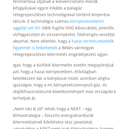
fenntartása útjának a konvencionális mezők
kifogyásával egyre inkább a palagáz
rétegrepesztéses technológiával történő kinyerése
látszik. E technológia számos
környezetvédelmi
aggályt vet fel
: több fugitív ÜHG kibocsátást, jelentős
vízfogyasztást és vízszennyezést, földrengés-veszélyt
okozhat. Nem véletlen, hogy a
hazai természetvédők
figyelmét is felkeltették
a Békés vármegyei
rétegrepesztéses kitermelés engedélyezési ügyei.
Igaz, hogy a külföldi kitermelés esetén megspóroljuk
azt, hogy a hazai környezetben, élővilágban
keletkezzen kár a bányászat miatt, azonban aligha
igazságos, hogy a mi környezetszennyező gáz- és
olajfelhasználásunk következményeit más országokra
terheljük át.
„Nem néz ki jól” tehát, hogy a NEKT – egy
klímastratégia – fosszilis energiahordozók
kitermelésének bővítésére tesz javaslatot,
ugyanakkor a NEKT nem csak klímastratégia, hanem