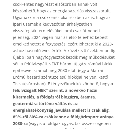
csökkentés nagyrészt elsősorban annak volt
köszönhető, hogy az energiapazarlás visszaszorult.
Ugyanakkor a csökkenés oka részben az is, hogy az
ipari üzemek a kedvezőtlen árhelyzetben
visszafogták termelésüket, ami csak átmeneti
jelenség. 2024 végén már az első félévhez képest
emelkedhetett a fogyasztás, ezért jöhetett ki a 2023-
ashoz hasonló éves érték. A következő években pedig
újabb ipari nagyfogyasztók kezdik meg működésüket,
sőt, a felülvizsgált NEKT három új gázerőművi blokk
építésével számol még 2030 előtt (egy a Mátrai
Erőmű bezáró széntüzelésű blokkjai helyén, kettő
Tiszaújvárosban). E tényezőknek köszönhető, hogy
a
felülvizsgált NEKT szerint, a növekvő hazai
kitermelés, a földgázról biogázra, áramra,
geotermiára történő váltás és az
energiahatékonyság javulása mellett is csak alig,
85%-ről 80%-ra csökkenne a földgázimport aránya
2030-ra
(vagyis a földgázfogyasztás összességében