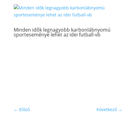
Minden idők legnagyobb karbonlábnyomú
sporteseménye lehet az idei futball-vb
←
Előző
Következő
→
Iratkozz fel hírlevelünkre!