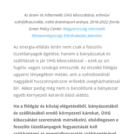
Az áram- és hőtermelés ÜHG kibocsátásai, erőművi
szénfelhasználás, nettó áramimport aránya, 2018-2022; forrás
Green Policy Center:
Magyarország Harmadik
Klímasemlegességi Előrehaladási Jelentése
Az energia-ellátás terén nem csak a fosszilis
tüzelőanyagok égetése, hanem a bányászatuk és
szállításük is jár ÜHG kibocsátással – ezek az ún.
fugitív, vagyis szivárgó emissziók. Az elszökő földgáz
ugyanis lényegében metán, ami a széndioxidnál
nagyjából huszonnyolcszor erősebb üvegházhatással
bír. Akkor pedig még nem is beszéltünk a bányászat
egyéb környezeti kárairól (lásd alább).
Ha a földgáz és kőolaj elégetéséből, bányászatából
és szállításából eredő környezeti károkat, ÜHG
kibocsátást szeretnénk mérsékelni, elsődlegesen e
fosszilis tüzelőanyagok fogyasztását kell
csökkenteni az energiafogyasztás csökkentésével