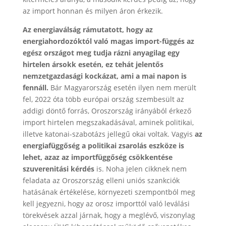
az import honnan és milyen áron érkezik.
Az energiaválság rámutatott, hogy az
energiahordozóktól való magas import-függés az
egész országot meg tudja rázni anyagilag egy
hirtelen ársokk esetén, ez tehát jelentős
nemzetgazdasági kockázat, ami a mai napon is
fennáll.
Bár Magyarország esetén ilyen nem merült
fel, 2022 óta több európai ország szembesült az
addigi döntő forrás, Oroszország irányából érkező
import hirtelen megszakadásával, aminek politikai,
illetve katonai-szabotázs jellegű okai voltak. Vagyis
az
energiafüggőség a politikai zsarolás eszköze is
lehet, azaz az importfüggőség csökkentése
szuverenitási kérdés
is. Noha jelen cikknek nem
feladata az Oroszország elleni uniós szankciók
hatásának értékelése, környezeti szempontból meg
kell jegyezni, hogy az orosz importtól való leválási
törekvések azzal járnak, hogy a meglévő, viszonylag