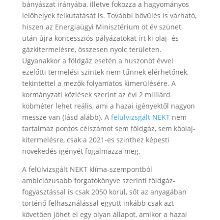
bányászat irányába, illetve fokozza a hagyományos
lelőhelyek felkutatását is. További bővülés is várható,
hiszen az Energiaügyi Minisztérium öt év szünet
után újra koncessziós pályázatokat írt ki olaj- és
gázkitermelésre, összesen nyolc területen.
Ugyanakkor a földgáz esetén a huszonöt évvel
ezelőtti termelési szintek nem tűnnek elérhetőnek,
tekintettel a mezők folyamatos kimerülésére. A
kormányzati közlések szerint az évi 2 milliárd
köbméter lehet reális, ami a hazai igényektől nagyon
messze van (lásd alább). A
felülvizsgált NEKT
nem
tartalmaz pontos célszámot sem földgáz, sem kőolaj-
kitermelésre, csak a 2021-es szinthez képesti
növekedés igényét fogalmazza meg.
A felülvizsgált NEKT klíma-szempontból
ambiciózusabb forgatókönyve szerinti földgáz-
fogyasztással is csak 2050 körül, sőt az anyagában
történő felhasználással együtt inkább csak azt
követően jöhet el egy olyan állapot, amikor a hazai