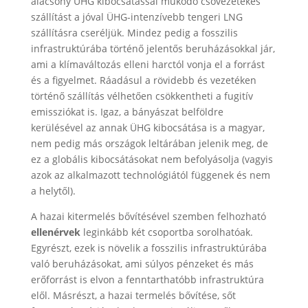
alacsony ÜHG kibocsátással működő csővezetékes
szállítást a jóval ÜHG-intenzívebb tengeri LNG
szállításra cseréljük. Mindez pedig a fosszilis
infrastruktúrába történő jelentős beruházásokkal jár,
ami a klímaváltozás elleni harctól vonja el a forrást
és a figyelmet. Ráadásul a rövidebb és vezetéken
történő szállítás vélhetően csökkentheti a fugitív
emissziókat is. Igaz, a bányászat belföldre
kerülésével az annak ÜHG kibocsátása is a magyar,
nem pedig más országok leltárában jelenik meg, de
ez a globális kibocsátásokat nem befolyásolja (vagyis
azok az alkalmazott technológiától függenek és nem
a helytől).
A hazai kitermelés bővítésével szemben felhozható
ellenérvek
leginkább két csoportba sorolhatóak.
Egyrészt, ezek is növelik a fosszilis infrastruktúrába
való beruházásokat, ami súlyos pénzeket és más
erőforrást is elvon a fenntarthatóbb infrastruktúra
elől. Másrészt, a hazai termelés bővítése, sőt