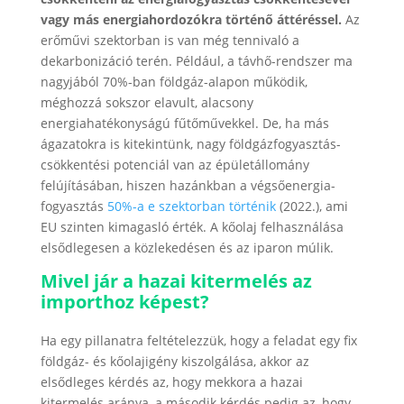
vagy más energiahordozókra történő áttéréssel.
Az
erőművi szektorban is van még tennivaló a
dekarbonizáció terén. Például, a távhő-rendszer ma
nagyjából 70%-ban földgáz-alapon működik,
méghozzá sokszor elavult, alacsony
energiahatékonyságú fűtőművekkel. De, ha más
ágazatokra is kitekintünk, nagy földgázfogyasztás-
csökkentési potenciál van az épületállomány
felújításában, hiszen hazánkban a végsőenergia-
fogyasztás
50%-a e szektorban történik
(2022.), ami
EU szinten kimagasló érték. A kőolaj felhasználása
elsődlegesen a közlekedésen és az iparon múlik.
Mivel jár a hazai kitermelés az
importhoz képest?
Ha egy pillanatra feltételezzük, hogy a feladat egy fix
földgáz- és kőolajigény kiszolgálása, akkor az
elsődleges kérdés az, hogy mekkora a hazai
kitermelés aránya, a második kérdés pedig az, hogy