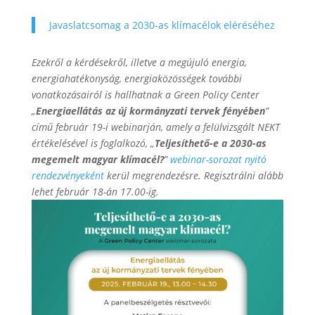
Javaslatcsomag a 2030-as klímacélok eléréséhez
Ezekről a kérdésekről, illetve a megújuló energia,
energiahatékonyság, energiaközösségek további
vonatkozásairól is hallhatnak a Green Policy Center
„
Energiaellátás az új kormányzati tervek fényében
”
című február 19-i webinarján, amely a felülvizsgált NEKT
értékelésével is foglalkozó, „
Teljesíthető-e a 2030-as
megemelt magyar klímacél?
”
webinar-sorozat nyitó
rendezvényeként
kerül megrendezésre. Regisztrálni alább
lehet február 18-án 17.00-ig.