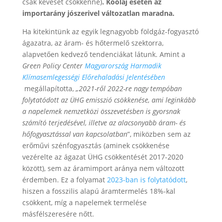
csak keveset csökkenne)
. Kőolaj esetén az
importarány jószerivel változatlan maradna.
Ha kitekintünk az egyik legnagyobb földgáz-fogyasztó
ágazatra, az áram- és hőtermelő szektorra,
alapvetően kedvező tendenciákat látunk. Amint a
Green Policy Center
Magyarország Harmadik
Klímasemlegességi Előrehaladási Jelentésében
megállapította,
„2021-ről 2022-re nagy tempóban
folytatódott az ÜHG emisszió csökkenése, ami leginkább
a napelemek nemzetközi összevetésben is gyorsnak
számító terjedésével, illetve az alacsonyabb áram- és
hőfogyasztással van kapcsolatban
”, miközben sem az
erőművi szénfogyasztás (aminek csökkenése
vezérelte az ágazat ÜHG csökkentését 2017-2020
között), sem az áramimport aránya nem változott
érdemben. Ez a folyamat
2023-ban is folytatódott
,
hiszen a fosszilis alapú áramtermelés 18%-kal
csökkent, míg a napelemek termelése
másfélszeresére nőtt.