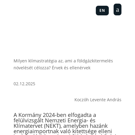
a
EN
Milyen klímastratégia az, ami a földgázkitermelés
növelését célozza? Érvek és ellenérvek
02.12.2025
Koczóh Levente András
A Kormány 2024-ben elfogadta a
felülvizsgált Nemzeti Energia- és
Klímatervet (NEKT), amelyben hazánk
energiaimportnak való kitettsége elleni