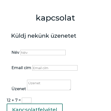
kapcsolat
Küldj nekünk üzenetet
Név
Email cím
Üzenet
12 + 7
=
Kapcsolatfelvétel