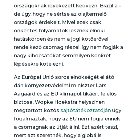
országoknak igyekezett kedvezni Brazília –
de úgy, hogy ne sértse az olajtermelő
országok érdekeit. Mivel ezek csak
önkéntes folyamatok lesznek elnöki
hatáskörben és nem a jogi kötőerővel
rendelkező csomag részei, így nem fogják a
nagy kibocsátókat semmilyen konkrét
lépésekre kötelezni.
Az Európai Unió soros elnökségét ellátó
dán környezetvédelmi miniszter Lars
Aagaard és az EU klímapolitikáért felelős
biztosa, Wopke Hoekstra helyszínen
megtartott közös
sajtótátékoztatóján
úgy
fogalmaztak, hogy az EU nem fogja ennek
a csomagnak az útját állni. Ezt azért teszi,
mert azt szeretnék, hogy a globális