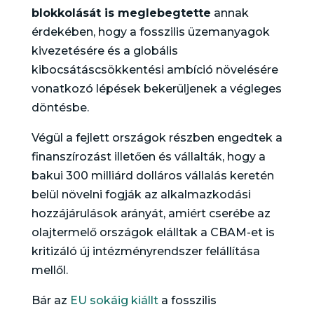
blokkolását is meglebegtette
annak
érdekében, hogy a fosszilis üzemanyagok
kivezetésére és a globális
kibocsátáscsökkentési ambíció növelésére
vonatkozó lépések bekerüljenek a végleges
döntésbe.
Végül a fejlett országok részben engedtek a
finanszírozást illetően és vállalták, hogy a
bakui 300 milliárd dolláros vállalás keretén
belül növelni fogják az alkalmazkodási
hozzájárulások arányát, amiért cserébe az
olajtermelő országok elálltak a CBAM-et is
kritizáló új intézményrendszer felállítása
mellől.
Bár az
EU sokáig kiállt
a fosszilis