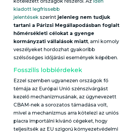
kötelezett országok részéről. Az
idén
kiadott legfrissebb
jelentések
szerint
jelenleg nem tudjuk
tartani a Párizsi Megállapodásban foglalt
hőmérsékleti célokat a gyenge
kormányzati vállalások miatt
, ami komoly
veszélyeket hordozhat gyakoribb
szélsőséges időjárási események képében.
Fosszilis lobbiérdekek
Ezzel szemben ugyanezen országok fő
témája az Európai Unió szénszivárgást
kezelő mechanizmusának, az úgynevezett
CBAM-nek a sorozatos támadása volt,
mivel a mechanizmus arra kötelezi az uniós
piacra importálni kívánó cégeket, hogy
teljesítsék az EU szigorú környezetvédelmi