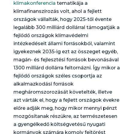
klímakonferencia
tematikája a
klímafinanszírozás volt, ahol a fejlett
országok vállalták, hogy 2025-től évente
legalább 300 milliárd dollárral támogatják a
fejlődő országok klímavédelmi
intézkedéseit állami forrásokból, valamint
igyekeznek 2035-ig ezt az összeget egyéb,
magán- és fejlesztési források bevonásával
1300 milliárd dollárra feltornázni. Így mikor a
fejlődő országok széles csoportja az
alkalmazkodási források
megháromszorozását követelték, illetve
azt várták el, hogy a fejlett országok évekre
előre adják meg, hogy mikor mennyi pénzt
mozgósítanak részükre, az természetesen
a gyengélkedő költségvetésű nyugati
kormányok számára komoly fejtörést