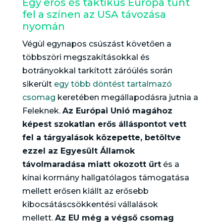
Egy erős és taktikus Európa tűnt
fel a színen az USA távozása
nyomán
Végül egynapos csúszást követően a
többszöri megszakításokkal és
botrányokkal tarkított záróülés során
sikerült
egy több döntést tartalmazó
csomag
keretében megállapodásra jutnia a
Feleknek.
Az Európai Unió magához
képest szokatlan erős álláspontot vett
fel a tárgyalások közepette, betöltve
ezzel az Egyesült Államok
távolmaradása miatt okozott űrt
és a
kínai kormány hallgatólagos támogatása
mellett erősen kiállt az erősebb
kibocsátáscsökkentési vállalások
mellett.
Az EU még a végső csomag