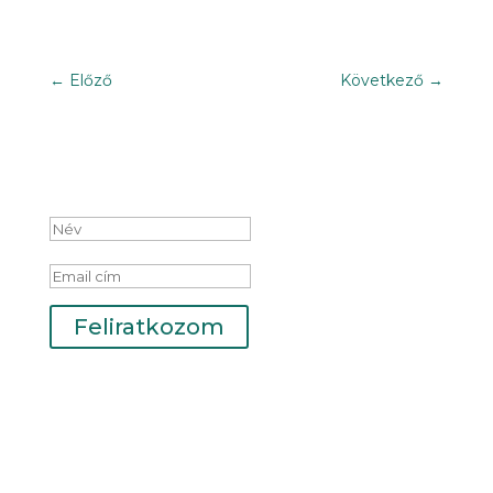
←
Előző
Következő
→
Iratkozz fel hírlevelünkre!
Sikeres feliratkozás
Feliratkozom