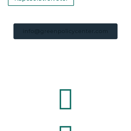
info@greenpolicycenter.com

