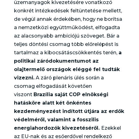
üzemanyagok kivezetésére vonatkozó
konkrét intézkedések feltüntetése mellett,
de végül annak érdekében, hogy ne borítsa
a nemzetközi együttműködést, elfogadta
az alacsonyabb ambíciójú szöveget. Bár a
teljes döntési csomag több előrelépést is
tartalmaz a kibocsátáscsökkentés terén,
a
politikai záródokumentumot az
olajtermelő országok eléggé fel tudták
vizezni.
A záró plenáris ülés során a
csomag elfogadását követően
viszont
Brazília saját COP elnökségi
hatásköre alatt két önkéntes
kezdeményezést indított útjára az erdők
védelméről, valamint a fosszilis
energiahordozók kivezetéséről.
Ezekkel
az EU-nak és az esőerdővel rendelkező