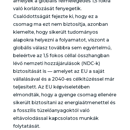
amelyek a globális felmelegedés 1,5 fokra
való korlátozását fenyegetik.
Csalódottságát fejezte ki, hogy ez a
csomag ma ezt nem biztosítja, azonban
kiemelte, hogy sikerült tudományos
alapokra helyezni a folyamatot, viszont a
globális válasz továbbra sem egyértelmű,
beleértve az 1,5 fokos céllal összhangban
lévő nemzeti hozzájárulások (NDC-k)
biztosítását is — amelyet az EU a saját
vállalásával és a 2040-es célkitűzéssel már
teljesített. Az EU képviseletében
elmondták, hogy a gyenge csomag ellenére
sikerült biztosítani az energiaátmenettel és
a fosszilis tüzelőanyagoktól való
eltávolodással kapcsolatos munkák
folytatását.