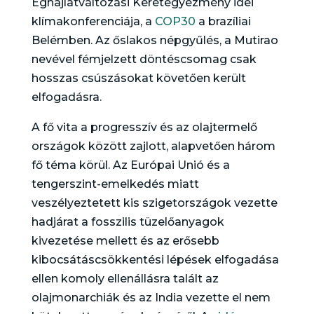
Éghajlatváltozási Keretegyezmény idei
klímakonferenciája, a
COP30
a brazíliai
Belémben. Az őslakos népgyűlés, a Mutirao
nevével fémjelzett döntéscsomag csak
hosszas csúszásokat követően került
elfogadásra.
A fő vita a progresszív és az olajtermelő
országok között zajlott, alapvetően három
fő téma körül. Az Európai Unió és a
tengerszint-emelkedés miatt
veszélyeztetett kis szigetországok vezette
hadjárat a fosszilis tüzelőanyagok
kivezetése mellett és az erősebb
kibocsátáscsökkentési lépések elfogadása
ellen komoly ellenállásra talált az
olajmonarchiák és az India vezette el nem