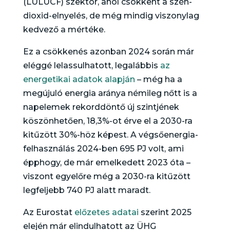
(LULUCF) szektor, ahol csökkent a szén-
dioxid-elnyelés, de még mindig viszonylag
kedvező a mértéke.
Ez a csökkenés azonban 2024 során már
eléggé lelassulhatott, legalábbis
az
energetikai adatok alapján
– még ha a
megújuló energia aránya némileg nőtt is a
napelemek rekorddöntő új szintjének
köszönhetően, 18,3%-ot érve el a 2030-ra
kitűzött 30%-höz képest. A végsőenergia-
felhasználás 2024-ben 695 PJ volt, ami
épphogy, de már emelkedett 2023 óta –
viszont egyelőre még a 2030-ra kitűzött
legfeljebb 740 PJ alatt maradt.
Az Eurostat
előzetes adatai
szerint 2025
elején már elindulhatott az ÜHG