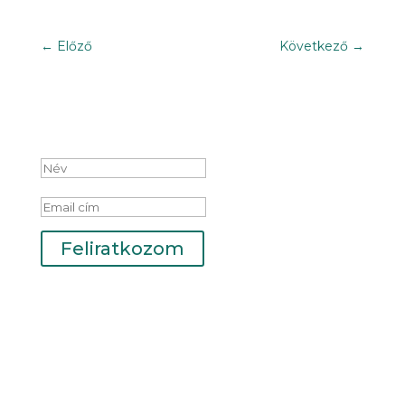
←
Előző
Következő
→
Iratkozz fel hírlevelünkre!
Sikeres feliratkozás
Feliratkozom