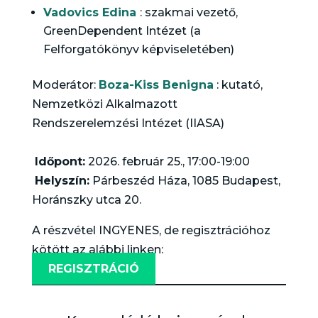
Vadovics Edina
: szakmai vezető,
GreenDependent Intézet (a
Felforgatókönyv képviseletében)
Moderátor:
Boza-Kiss Benigna
: kutató,
Nemzetközi Alkalmazott
Rendszerelemzési Intézet (IIASA)
Időpont:
2026. február 25., 17:00-19:00
Helyszín:
Párbeszéd Háza, 1085 Budapest,
Horánszky utca 20.
A részvétel INGYENES, de regisztrációhoz
kötött az alábbi linken:
REGISZTRÁCIÓ