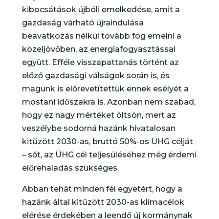
kibocsátások újbóli emelkedése, amit a
gazdaság várható újraindulása
beavatkozás nélkül tovább fog emelni a
közeljövőben, az energiafogyasztással
együtt. Efféle visszapattanás történt az
előző gazdasági válságok során is, és
magunk is előrevetítettük ennek esélyét a
mostani időszakra is. Azonban nem szabad,
hogy ez nagy mértéket öltsön, mert az
veszélybe sodorná hazánk hivatalosan
kitűzött 2030-as, bruttó 50%-os ÜHG célját
– sőt, az ÜHG cél teljesüléséhez még érdemi
előrehaladás szükséges.
Abban tehát minden fél egyetért, hogy a
hazánk által kitűzött 2030-as klímacélok
elérése érdekében a leendő új kormánynak