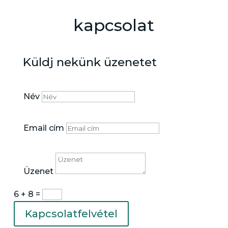
kapcsolat
Küldj nekünk üzenetet
Név
Email cím
Üzenet
6 + 8
=
Kapcsolatfelvétel