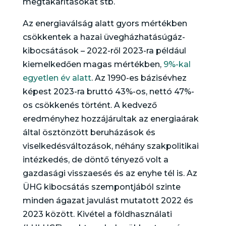
megtakarításokat stb.
Az energiaválság alatt gyors mértékben
csökkentek a hazai üvegházhatásúgáz-
kibocsátások – 2022-ről 2023-ra például
kiemelkedően magas mértékben,
9%-kal
egyetlen év alatt
. Az 1990-es bázisévhez
képest 2023-ra bruttó 43%-os, nettó 47%-
os csökkenés történt. A kedvező
eredményhez hozzájárultak az energiaárak
által ösztönzött beruházások és
viselkedésváltozások, néhány szakpolitikai
intézkedés, de döntő tényező volt a
gazdasági visszaesés és az enyhe tél is. Az
ÜHG kibocsátás szempontjából szinte
minden ágazat javulást mutatott 2022 és
2023 között. Kivétel a földhasználati