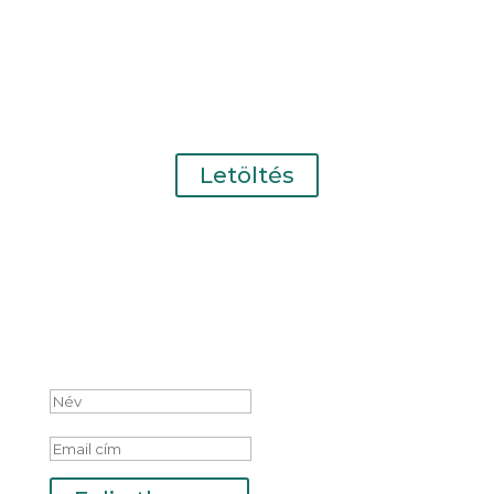
A Második Előrehaladási Jelentés
ábragyűjteményének letöltése
Letöltés
Iratkozz fel hírlevelünkre!
Sikeres feliratkozás