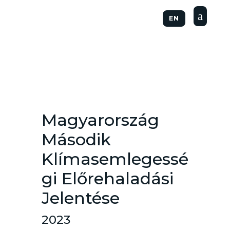
a
EN
Magyarország
Második
Klímasemlegessé
gi Előrehaladási
Jelentése
2023