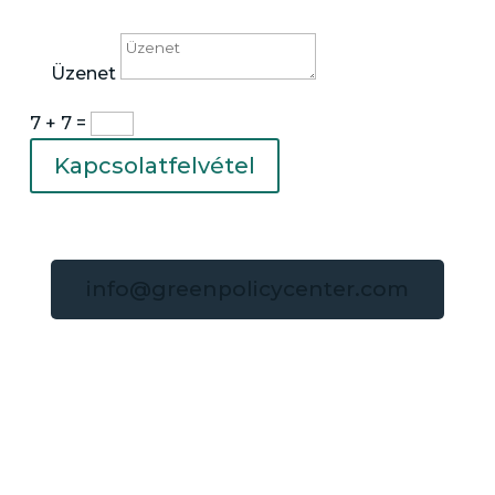
Üzenet
7 + 7
=
Kapcsolatfelvétel
info@greenpolicycenter.com