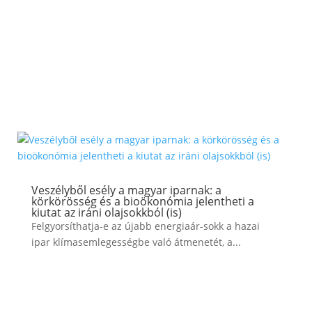
ZÖLD PÉNZÜGYEK
Veszélyből esély a magyar iparnak: a
körkörösség és a bioökonómia jelentheti a
kiutat az iráni olajsokkból (is)
Felgyorsíthatja-e az újabb energiaár-sokk a hazai
ipar klímasemlegességbe való átmenetét, a...