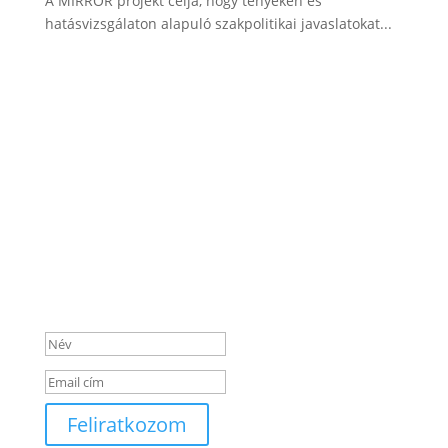
A MIRROR projekt célja, hogy tényeken és
hatásvizsgálaton alapuló szakpolitikai javaslatokat...
Iratkozz fel hírlevelünkre!
Sikeres feliratkozás
Feliratkozom