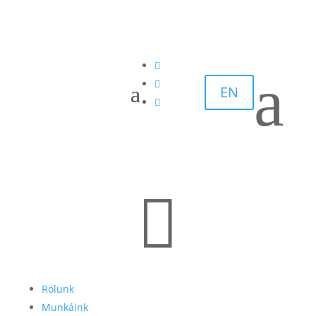

a

EN


Rólunk
Munkáink