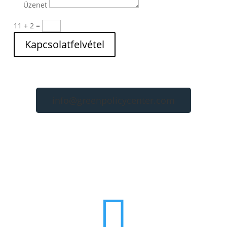
Üzenet
11 + 2
=
Kapcsolatfelvétel
info@greenpolicycenter.com
