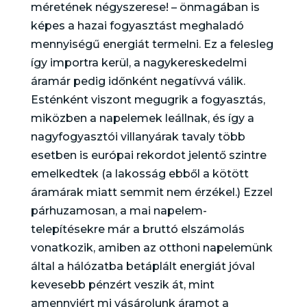
méretének négyszerese! – önmagában is
képes a hazai fogyasztást meghaladó
mennyiségű energiát termelni. Ez a felesleg
így importra kerül, a nagykereskedelmi
áramár pedig időnként negatívvá válik.
Esténként viszont megugrik a fogyasztás,
miközben a napelemek leállnak, és így a
nagyfogyasztói villanyárak tavaly több
esetben is európai rekordot jelentő szintre
emelkedtek (a lakosság ebből a kötött
áramárak miatt semmit nem érzékel.) Ezzel
párhuzamosan, a mai napelem-
telepítésekre már a bruttó elszámolás
vonatkozik, amiben az otthoni napelemünk
által a hálózatba betáplált energiát jóval
kevesebb pénzért veszik át, mint
amennyiért mi vásárolunk áramot a