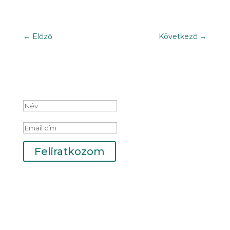
←
Előző
Következő
→
Iratkozz fel hírlevelünkre!
Sikeres feliratkozás
Feliratkozom