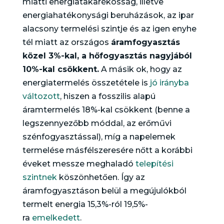
miatti energiatakarékosság, illetve
energiahatékonysági beruházások, az ipar
alacsony termelési szintje és az igen enyhe
tél miatt az országos
áramfogyasztás
közel 3%-kal, a hőfogyasztás nagyjából
10%-kal csökkent.
A másik ok, hogy az
energiatermelés összetétele is
jó irányba
változott
, hiszen a fosszilis alapú
áramtermelés 18%-kal csökkent (benne a
legszennyezőbb móddal, az erőművi
szénfogyasztással), míg a napelemek
termelése másfélszeresére nőtt a korábbi
éveket messze meghaladó
telepítési
szintnek
köszönhetően. Így az
áramfogyasztáson belül a megújulókból
termelt energia 15,3%-ról 19,5%-
ra
emelkedett
.