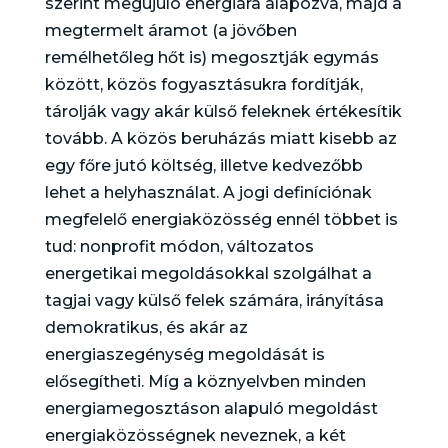
szerint megújuló energiára alapozva, majd a
megtermelt áramot (a jövőben
remélhetőleg hőt is) megosztják egymás
között, közös fogyasztásukra fordítják,
tárolják vagy akár külső feleknek értékesítik
tovább. A közös beruházás miatt kisebb az
egy főre jutó költség, illetve kedvezőbb
lehet a helyhasználat. A jogi definíciónak
megfelelő energiaközösség ennél többet is
tud: nonprofit módon, változatos
energetikai megoldásokkal szolgálhat a
tagjai vagy külső felek számára, irányítása
demokratikus, és akár az
energiaszegénység megoldását is
elősegítheti. Míg a köznyelvben minden
energiamegosztáson alapuló megoldást
energiaközösségnek neveznek, a két