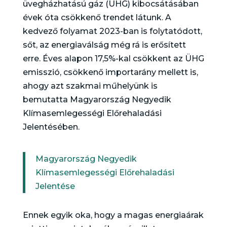
üvegházhatású gáz (ÜHG) kibocsátásában
évek óta csökkenő trendet látunk. A
kedvező folyamat 2023-ban is folytatódott,
sőt, az energiaválság még rá is erősített
erre. Éves alapon 17,5%-kal csökkent az ÜHG
emisszió, csökkenő importarány mellett is,
ahogy azt szakmai műhelyünk is
bemutatta Magyarország Negyedik
Klímasemlegességi Előrehaladási
Jelentésében.
Magyarország Negyedik
Klímasemlegességi Előrehaladási
Jelentése
Ennek egyik oka, hogy a magas energiaárak