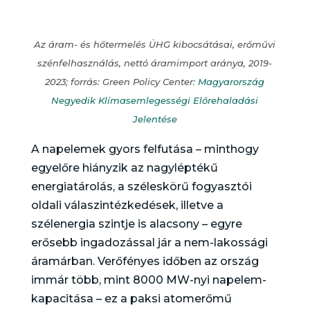
Az áram- és hőtermelés ÜHG kibocsátásai, erőművi
szénfelhasználás, nettó áramimport aránya, 2019-
2023; forrás: Green Policy Center:
Magyarország
Negyedik Klímasemlegességi Előrehaladási
Jelentése
A napelemek gyors felfutása – minthogy
egyelőre hiányzik az nagyléptékű
energiatárolás, a széleskörű fogyasztói
oldali válaszintézkedések, illetve a
szélenergia szintje is alacsony – egyre
erősebb ingadozással jár a nem-lakossági
áramárban. Verőfényes időben az ország
immár több, mint 8000 MW-nyi napelem-
kapacitása – ez a paksi atomerőmű