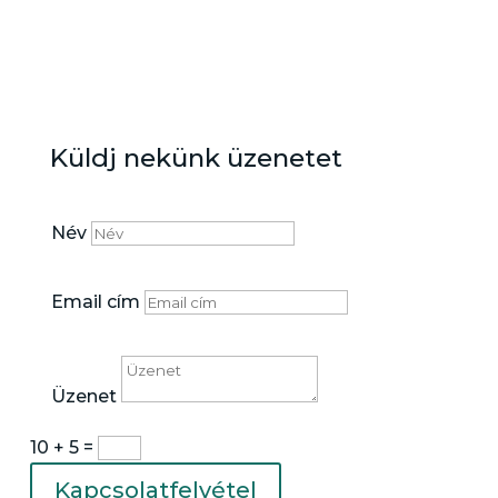
kapcsolat
Küldj nekünk üzenetet
Név
Email cím
Üzenet
10 + 5
=
Kapcsolatfelvétel