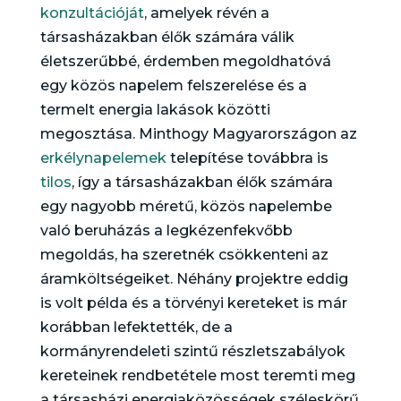
konzultációját
, amelyek révén a
társasházakban élők számára válik
életszerűbbé, érdemben megoldhatóvá
egy közös napelem felszerelése és a
termelt energia lakások közötti
megosztása. Minthogy Magyarországon az
erkélynapelemek
telepítése továbbra is
tilos
, így a társasházakban élők számára
egy nagyobb méretű, közös napelembe
való beruházás a legkézenfekvőbb
megoldás, ha szeretnék csökkenteni az
áramköltségeiket. Néhány projektre eddig
is volt példa és a törvényi kereteket is már
korábban lefektették, de a
kormányrendeleti szintű részletszabályok
kereteinek rendbetétele most teremti meg
a társasházi energiaközösségek széleskörű