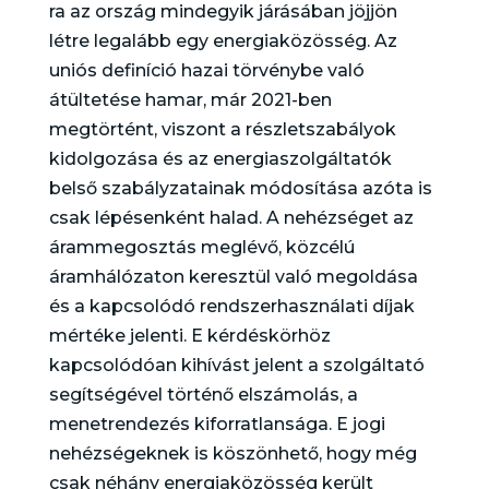
ra az ország mindegyik járásában jöjjön
létre legalább egy energiaközösség. Az
uniós definíció hazai törvénybe való
átültetése hamar, már 2021-ben
megtörtént, viszont a részletszabályok
kidolgozása és az energiaszolgáltatók
belső szabályzatainak módosítása azóta is
csak lépésenként halad. A nehézséget az
árammegosztás meglévő, közcélú
áramhálózaton keresztül való megoldása
és a kapcsolódó rendszerhasználati díjak
mértéke jelenti. E kérdéskörhöz
kapcsolódóan kihívást jelent a szolgáltató
segítségével történő elszámolás, a
menetrendezés kiforratlansága. E jogi
nehézségeknek is köszönhető, hogy még
csak néhány energiaközösség került