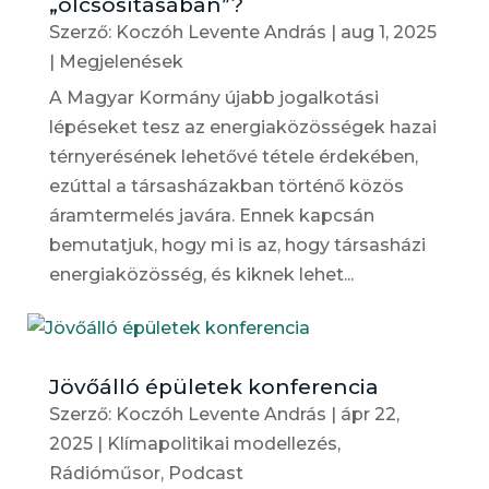
„olcsósításában”?
Szerző:
Koczóh Levente András
|
aug 1, 2025
|
Megjelenések
A Magyar Kormány újabb jogalkotási
lépéseket tesz az energiaközösségek hazai
térnyerésének lehetővé tétele érdekében,
ezúttal a társasházakban történő közös
áramtermelés javára. Ennek kapcsán
bemutatjuk, hogy mi is az, hogy társasházi
energiaközösség, és kiknek lehet...
Jövőálló épületek konferencia
Szerző:
Koczóh Levente András
|
ápr 22,
2025
|
Klímapolitikai modellezés
,
Rádióműsor, Podcast