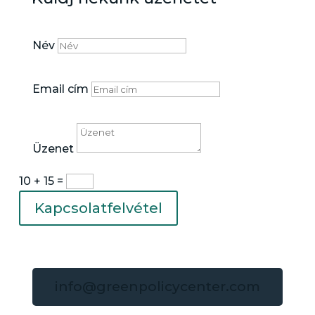
Név
Email cím
Üzenet
10 + 15
=
Kapcsolatfelvétel
info@greenpolicycenter.com