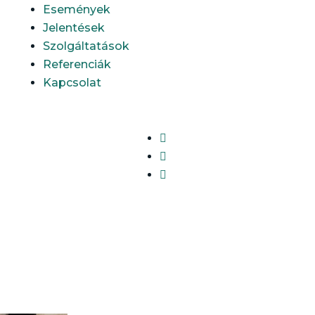
Események
Jelentések
Szolgáltatások
Referenciák
Kapcsolat



Koczóh Levente András
Senior klímapolitikai tanácsadó Klímapolitikai
modellezés, EU ETS, ipari zöld átmenet