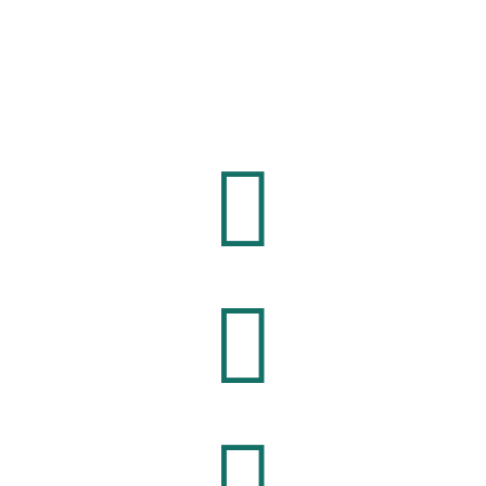


