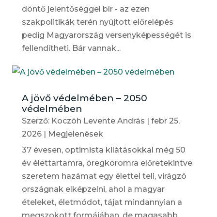
döntő jelentőséggel bír - az ezen
szakpolitikák terén nyújtott előrelépés
pedig Magyarország versenyképességét is
fellendítheti. Bár vannak...
A jövő védelmében – 2050
védelmében
Szerző:
Koczóh Levente András
|
febr 25,
2026
|
Megjelenések
37 évesen, optimista kilátásokkal még 50
év élettartamra, öregkoromra előretekintve
szeretem hazámat egy élettel teli, virágzó
országnak elképzelni, ahol a magyar
ételeket, életmódot, tájat mindannyian a
megszokott formájában, de magasabb