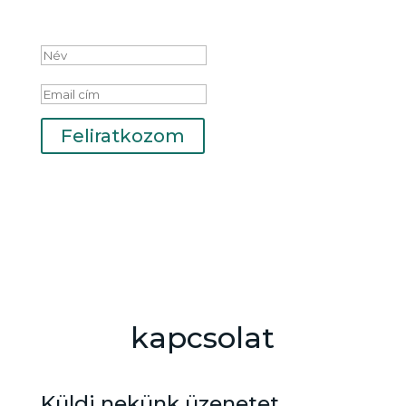
Sikeres feliratkozás
Feliratkozom
kapcsolat
Küldj nekünk üzenetet