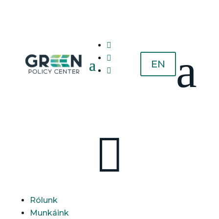

a

EN


Rólunk
Munkáink