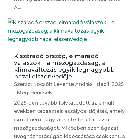
A...
Kiszáradó ország, elmaradó
válaszok – a mezőgazdaság, a
klímaváltozás egyik legnagyobb
hazai elszenvedője
Szerző:
Koczóh Levente András
|
dec 1, 2025
|
Megjelenések
2025-ben tovább folytatódott az elmúlt
években tapasztalt aszályos időjárás, amely
ismét nem hagyta érintetlenül a hazai
mezőgazdaságot. Miközben ezen ágazat
üvegházhatásúgáz-kibocsátása csökkent, a