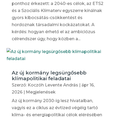
ponthoz érkezett: a 2040-es célok, az ETS2
és a Szociális Klímaterv egyszerre kínálnak
gyors kibocsátás-csökkentést és
hordoznak társadalmi kockázatokat. A
kérdés: hogyan érhető el az ambiciózus
célrendszer úgy, hogy közben a...
Az új kormány legsürgősebb
klímapolitikai feladatai
Szerző:
Koczóh Levente András
|
ápr 16,
2026
|
Megjelenések
Az új kormány 2030-ig lesz hivatalban,
vagyis ez a ciklus az évtized végéig tartó
klíma- és energiapolitikai célok elérésében