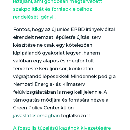
lezajlani, ami gondosan megtervezett
szakpolitikát és források e célhoz
rendelését igényli.
Fontos, hogy az új uniós EPBD irányelv által
elrendelt nemzeti épületfelújítási terv
készítése ne csak egy kötelezően
kipipálandó gyakorlat legyen, hanem
valóban egy alapos és megfontolt
tervezésre kerüljön sor, konkrétan
végrajtandó lépésekkel! Mindennek pedig a
Nemzeti Energia- és Klímaterv
felülvizsgálatában is meg kell jelennie. A
támogatás módjára és forrására nézve a
Green Policy Center külön
javaslatcsomagban
foglalkozott
A fosszilis tüzelésű kazánok kivezetésére