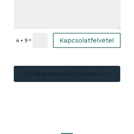
Kapcsolatfelvétel
=
4 + 9
info@greenpolicycenter.com