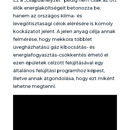
Ez a „csapdahelyzet” pedig nem csak az ott
élők energiaköltségeit betonozza be,
hanem az országos klíma- és
levegőtisztasági célok elérésére is komoly
kockázatot jelent. A jelen anyag célja annak
felmérése, hogy mekkora többlet
üvegházhatású gáz kibocsátás- és
energiafogyasztás-csökkentés érhető el
ezen épületek célzott felújításával egy
általános felújítási programhoz képest,
illetve annak átgondolása, hogy ezt miként
lehetne megtenni.