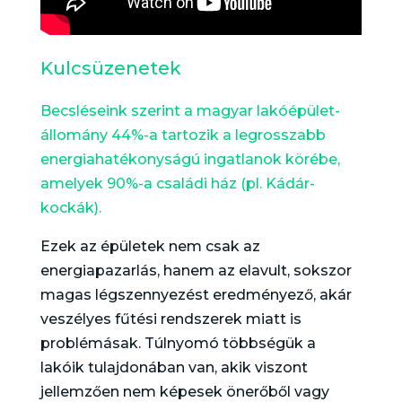
Kulcsüzenetek
Becsléseink szerint a magyar lakóépület-
állomány 44%-a tartozik a legrosszabb
energiahatékonyságú ingatlanok körébe,
amelyek 90%-a családi ház (pl. Kádár-
kockák).
Ezek az épületek nem csak az
energiapazarlás, hanem az elavult, sokszor
magas légszennyezést eredményező, akár
veszélyes fűtési rendszerek miatt is
problémásak. Túlnyomó többségük a
lakóik tulajdonában van, akik viszont
jellemzően nem képesek önerőből vagy