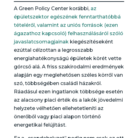
A Green Policy Center korábbi,
az
épületszektor egészének fenntarthatóbbá
tételéről, valamint az uniós források (ezen
ágazathoz kapcsoló) felhasználásáról szóló
javaslatcsomagjainak
kiegészítéseként
ezúttal célzottan a legrosszabb
energiahatékonyságú épületek körét vette
górcső alá. A friss szakirodalmi eredmények
alapján egy meglehetősen széles körről van
szó, többségében családi házakról.
Ráadásul ezen ingatlanok többsége esetén
az alacsony piaci érték és a lakók jövedelmi
helyzete vélhetően ellehetetleníti az
önerőből vagy piaci alapon történő
energetikai felújítást.