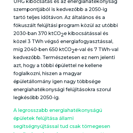
ÜHG kibocsátás és az energiahatékonyság
szempontjából is kedvezőbb a 2050-ig
tartó teljes időtávon. Az általános és a
fókuszált felújítási program közül az utóbbi
2030-ban 370 ktCO
e kibocsátással és
2
közel 3 TWh végső energiafogyasztással,
míg 2040-ben 650 ktCO
e-val és 7 TWh-val
2
kedvezőbb. Természetesen ez nem jelenti
azt, hogy a többi épülettel ne kellene
foglalkozni, hiszen a magyar
épületállomány igen nagy többsége
energiahatékonysági felújításokra szorul
legkésőbb 2050-ig.
A legrosszabb energiahatékonyságú
épületek felújítása állami
segítségnyújtással tud csak tömegesen