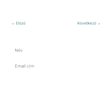
←
Előző
Következő
→
Iratkozz fel hírlevelünkre!
Feliratkozom