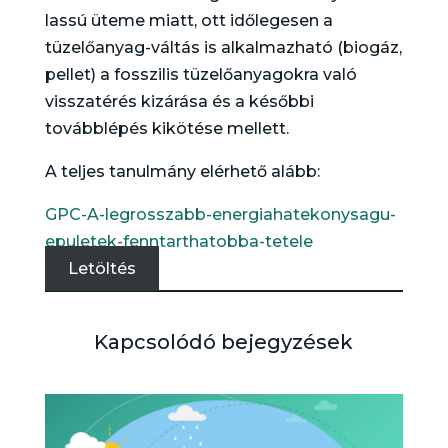
lassú üteme miatt, ott időlegesen a
tüzelőanyag-váltás is alkalmazható (biogáz,
pellet) a fosszilis tüzelőanyagokra való
visszatérés kizárása és a későbbi
továbblépés kikötése mellett.
A teljes tanulmány elérhető alább:
GPC-A-legrosszabb-energiahatekonysagu-
epuletek-fenntarthatobba-tetele
Letöltés
Kapcsolódó bejegyzések