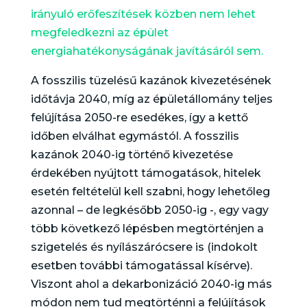
irányuló erőfeszítések közben nem lehet
megfeledkezni az épület
energiahatékonyságának javításáról sem.
A fosszilis tüzelésű kazánok kivezetésének
időtávja 2040, míg az épületállomány teljes
felújítása 2050-re esedékes, így a kettő
időben elválhat egymástól. A fosszilis
kazánok 2040-ig történő kivezetése
érdekében nyújtott támogatások, hitelek
esetén feltételül kell szabni, hogy lehetőleg
azonnal – de legkésőbb 2050-ig -, egy vagy
több következő lépésben megtörténjen a
szigetelés és nyílászárócsere is (indokolt
esetben további támogatással kísérve).
Viszont ahol a dekarbonizáció 2040-ig más
módon nem tud megtörténni a felújítások