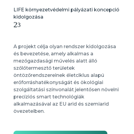
LIFE környezetvédelmi pályázati koncepció
kidolgozása
2
3
A projekt célja olyan rendszer kidolgozása
és bevezetése, amely alkalmas a
mezőgazdasági művelés alatt álló
szőlőtermesztő területek
öntözőrendszereinek életciklus alapú
erőforráshatékonyságát és ökológiai
szolgáltatási színvonalát jelentősen növelni
precíziós smart technológiák
alkalmazásával az EU arid és szemiarid
övezeteiben.