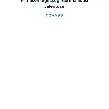
Klímasemlegességi Előrehaladási
Jelentése
TOVÁBB