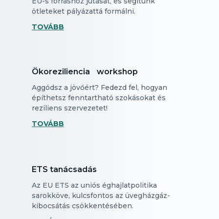
EU-s forráshoz jutását, és segítünk
ötleteket pályázattá formálni.
TOVÁBB
Ökoreziliencia workshop
Aggódsz a jövőért? Fedezd fel, hogyan
építhetsz fenntartható szokásokat és
reziliens szervezetet!
TOVÁBB
ETS tanácsadás
Az EU ETS az uniós éghajlatpolitika
sarokköve, kulcsfontos az üvegházgáz-
kibocsátás csökkentésében.