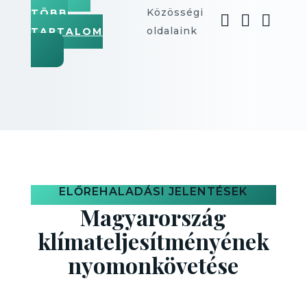
Közösségi
TÖBB



oldalaink
TARTALOM
ELŐREHALADÁSI JELENTÉSEK
Magyarország
klímateljesítményének
nyomonkövetése